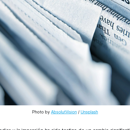
Photo by 
AbsolutVision
 / 
Unsplash