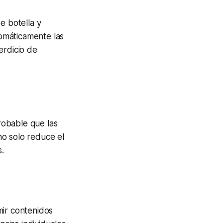
e botella y
tomáticamente las
erdicio de
robable que las
no solo reduce el
s.
mir contenidos