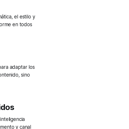
ica, el estilo y
iforme en todos
para adaptar los
ontenido, sino
idos
inteligencia
omento y canal