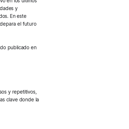
ivo en los últimos
lidades y
dos. En este
 depara el futuro
tado publicado en
os y repetitivos,
eas clave donde la