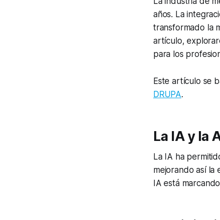
La industria de me
años. La integraci
transformado la 
artículo, explora
para los profesion
Este artículo se 
DRUPA
.
La IA y la
La IA ha permitid
mejorando así la 
IA está marcando 